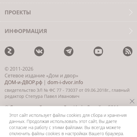
ПРОЕКТЫ
ИНФОРМАЦИЯ
© 2011-2026
Сетевое издание «Дом и двор»
ДОМ-и-ДВОР.рф
|
dom-i-dvor.info
свидетельство ЭЛ № ФС 77 - 73037 от 09.06.2018г., главный
редактор Степура Павел Иванович
©
Создание сайта и дизайн
«ИнфоДизайн» 2011—
2026
Этот сайт использует файлы cookies для сбора и хранения
данных. Продолжая использовать этот сайт, Вы даете
согласие на работу с этими файлами. Вы всегда можете
отключить файлы cookies в настройках Вашего браузера.