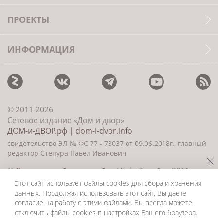
ПРОЕКТЫ
ИНФОРМАЦИЯ
© 2011-2026
Сетевое издание «Дом и двор»
ДОМ-и-ДВОР.рф
|
dom-i-dvor.info
свидетельство ЭЛ № ФС 77 - 73037 от 09.06.2018г., главный
редактор Степура Павел Иванович
©
Создание сайта и дизайн
«ИнфоДизайн» 2011—
2026
Этот сайт использует файлы cookies для сбора и хранения
данных. Продолжая использовать этот сайт, Вы даете
согласие на работу с этими файлами. Вы всегда можете
отключить файлы cookies в настройках Вашего браузера.