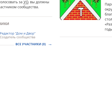
голосовать за
УО
, вы должны
Пар
частником сообщества.
окр
бла
сто
НИКИ
«Ра
год
Редактор "Дом и Двор"
Создатель сообщества
ВСЕ УЧАСТНИКИ (0)