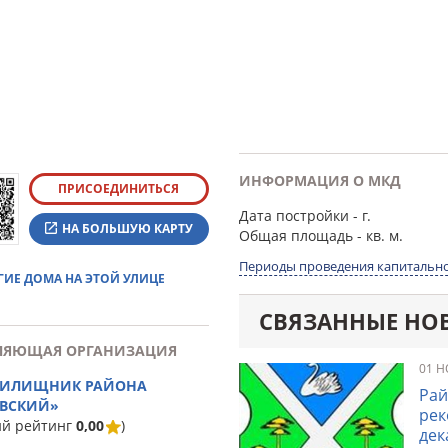
ИНФОРМАЦИЯ О МКД
ПРИСОЕДИНИТЬСЯ
Дата постройки
- г.
НА БОЛЬШУЮ КАРТУ
Общая площадь
- кв. м.
Периоды проведения капитально
ГИЕ ДОМА НА ЭТОЙ УЛИЦЕ
СВЯЗАННЫЕ НО
ЛЯЮЩАЯ ОРГАНИЗАЦИЯ
01 Н
ЖИЛИЩНИК РАЙОНА
Рай
ВСКИЙ»
рек
ий рейтинг
0,00
)
дек