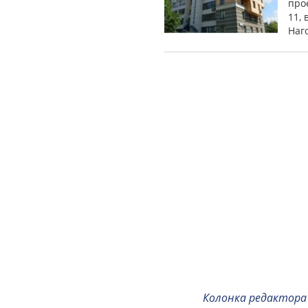
прое
11, 
Наго
Колонка редактора