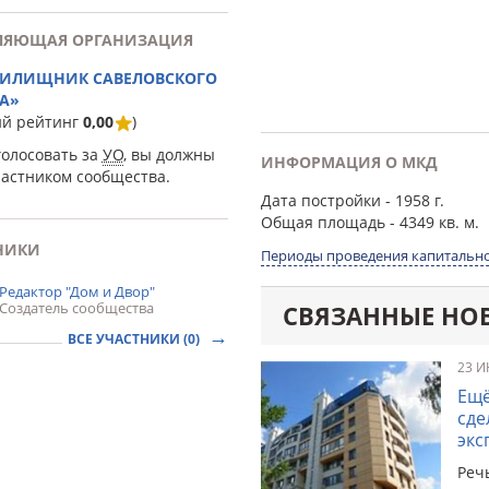
ЛЯЮЩАЯ ОРГАНИЗАЦИЯ
ЖИЛИЩНИК САВЕЛОВСКОГО
А»
ий рейтинг
0,00
)
голосовать за
УО
, вы должны
ИНФОРМАЦИЯ О МКД
частником сообщества.
Дата постройки
- 1958 г.
Общая площадь
- 4349 кв. м.
НИКИ
Периоды проведения капитально
Редактор "Дом и Двор"
Создатель сообщества
СВЯЗАННЫЕ НО
ВСЕ УЧАСТНИКИ (0)
23 И
Ещё
сде
экс
Реч