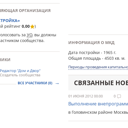
ЛЯЮЩАЯ ОРГАНИЗАЦИЯ
СТРОЙКА»
ий рейтинг
0,00
)
голосовать за
УО
, вы должны
частником сообщества.
ИНФОРМАЦИЯ О МКД
Дата постройки
- 1965 г.
Общая площадь
- 4503 кв. м.
НИКИ
Периоды проведения капитально
Редактор "Дом и Двор"
Создатель сообщества
СВЯЗАННЫЕ НО
ВСЕ УЧАСТНИКИ (0)
01 ИЮНЯ 2012 00:00
0
Выполнение внепрограмм
в Головинском районе Москв