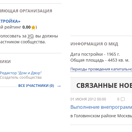
ЛЯЮЩАЯ ОРГАНИЗАЦИЯ
СТРОЙКА»
ий рейтинг
0,00
)
голосовать за
УО
, вы должны
частником сообщества.
ИНФОРМАЦИЯ О МКД
Дата постройки
- 1965 г.
Общая площадь
- 4453 кв. м.
НИКИ
Периоды проведения капитально
Редактор "Дом и Двор"
Создатель сообщества
СВЯЗАННЫЕ НО
ВСЕ УЧАСТНИКИ (0)
01 ИЮНЯ 2012 00:00
0
Выполнение внепрограмм
в Головинском районе Москв