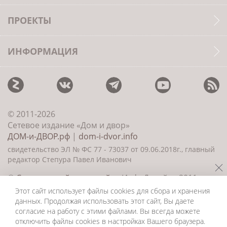
ПРОЕКТЫ
ИНФОРМАЦИЯ
© 2011-2026
Сетевое издание «Дом и двор»
ДОМ-и-ДВОР.рф
|
dom-i-dvor.info
свидетельство ЭЛ № ФС 77 - 73037 от 09.06.2018г., главный
редактор Степура Павел Иванович
©
Создание сайта и дизайн
«ИнфоДизайн» 2011—
2026
Этот сайт использует файлы cookies для сбора и хранения
данных. Продолжая использовать этот сайт, Вы даете
согласие на работу с этими файлами. Вы всегда можете
отключить файлы cookies в настройках Вашего браузера.