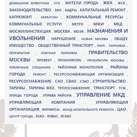
ЖКХ
ЖИТЕЛИ ГОРОДА
ДОМАШНИЕ ЖИВОТНЫЕ
,
ЕТО
,
,
,
ЖСК
,
ЗАКОНОДАТЕЛЬСТВО
КАПИТАЛЬНЫЙ РЕМОНТ
ЗАО
КАДРЫ
,
,
,
,
КАПРЕМОНТ
КОММУНАЛЬНЫЕ РЕСУРСЫ
,
КАРАНТИН
,
,
МЖИ
КОММУНАЛЬНЫЕ УСЛУГИ
МКД
МЕТРО
,
,
,
,
НАЗНАЧЕНИЯ И
МОСЖИЛИНСПЕКЦИЯ
МОСКВА
МОЭК
,
,
,
УВОЛЬНЕНИЯ
НАРУШЕНИЯ
ОБЩЕЕ
,
,
НОВАЯ МОСКВА
,
ИМУЩЕСТВО
ОБЩЕСТВЕННЫЙ ТРАНСПОРТ
,
,
ПАРК
,
ПАРКОВКА
,
ПРАВИТЕЛЬСТВО
ПЕРЕКРЫТИЯ
,
ПЛАТНАЯ ПАРКОВКА
,
МОСКВЫ
ПРЕФЕКТ
,
,
ПРОКУРАТУРА
,
ПРОКУРАТУРА МОСКВЫ
,
РАЙОНЫ
ПУБЛИЧНЫЕ СЛУШАНИЯ
,
РАЙОННАЯ МОНОПОЛИЯ
,
ГОРОДА
,
РЕМОНТ
,
РЕСУРСОСНАБЖАЮЩАЯ ОРГАНИЗАЦИЯ
,
РЕСУРСОСНАБЖЕНИЕ
СТРОИТЕЛЬСТВО
СВАО
САО
,
,
,
СЗАО
,
,
ТАРИФЫ
ТАРИФЫ ЖКХ
ТРАНСПОРТ
ТСЖ
,
,
ТЕПЛОСНАБЖЕНИЕ
,
,
,
УПРАВЛЕНИЕ МКД
УЛИЦЫ ГОРОДА
УПРАВА РАЙОНА
,
,
,
УПРАВЛЯЮЩАЯ КОМПАНИЯ
УПРАВЛЯЮЩАЯ
,
ОРГАНИЗАЦИЯ
ЦАО
,
ФИНАНСЫ
,
ФОНД КАПИТАЛЬНОГО РЕМОНТА
,
,
ЮВАО
ЦЕНТР ГОРОДА
,
ЮАО
,
,
ЮЗАО