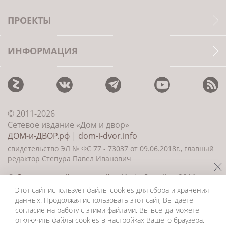
ПРОЕКТЫ
ИНФОРМАЦИЯ
© 2011-2026
Сетевое издание «Дом и двор»
ДОМ-и-ДВОР.рф
|
dom-i-dvor.info
свидетельство ЭЛ № ФС 77 - 73037 от 09.06.2018г., главный
редактор Степура Павел Иванович
©
Создание сайта и дизайн
«ИнфоДизайн» 2011—
2026
Этот сайт использует файлы cookies для сбора и хранения
данных. Продолжая использовать этот сайт, Вы даете
согласие на работу с этими файлами. Вы всегда можете
отключить файлы cookies в настройках Вашего браузера.