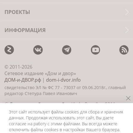
ПРОЕКТЫ
ИНФОРМАЦИЯ
© 2011-2026
Сетевое издание «Дом и двор»
ДОМ-и-ДВОР.рф
|
dom-i-dvor.info
свидетельство ЭЛ № ФС 77 - 73037 от 09.06.2018г., главный
редактор Степура Павел Иванович
©
Создание сайта и дизайн
«ИнфоДизайн» 2011—
2026
Этот сайт использует файлы cookies для сбора и хранения
данных. Продолжая использовать этот сайт, Вы даете
согласие на работу с этими файлами. Вы всегда можете
отключить файлы cookies в настройках Вашего браузера.