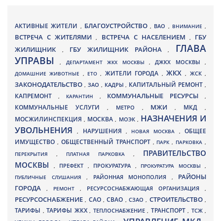
БЛАГОУСТРОЙСТВО
АКТИВНЫЕ ЖИТЕЛИ
ВАО
,
,
,
ВНИМАНИЕ
,
ВСТРЕЧА С ЖИТЕЛЯМИ
ВСТРЕЧА С НАСЕЛЕНИЕМ
ГБУ
,
,
ГЛАВА
ЖИЛИЩНИК
ГБУ ЖИЛИЩНИК РАЙОНА
,
,
УПРАВЫ
ДЖКХ МОСКВЫ
,
ДЕПАРТАМЕНТ ЖКХ МОСКВЫ
,
,
ЖКХ
ЖИТЕЛИ ГОРОДА
ДОМАШНИЕ ЖИВОТНЫЕ
,
ЕТО
,
,
,
ЖСК
,
ЗАКОНОДАТЕЛЬСТВО
КАПИТАЛЬНЫЙ РЕМОНТ
ЗАО
КАДРЫ
,
,
,
,
КАПРЕМОНТ
КОММУНАЛЬНЫЕ РЕСУРСЫ
,
КАРАНТИН
,
,
МЖИ
КОММУНАЛЬНЫЕ УСЛУГИ
МКД
МЕТРО
,
,
,
,
НАЗНАЧЕНИЯ И
МОСЖИЛИНСПЕКЦИЯ
МОСКВА
МОЭК
,
,
,
УВОЛЬНЕНИЯ
НАРУШЕНИЯ
ОБЩЕЕ
,
,
НОВАЯ МОСКВА
,
ИМУЩЕСТВО
ОБЩЕСТВЕННЫЙ ТРАНСПОРТ
,
,
ПАРК
,
ПАРКОВКА
,
ПРАВИТЕЛЬСТВО
ПЕРЕКРЫТИЯ
,
ПЛАТНАЯ ПАРКОВКА
,
МОСКВЫ
ПРЕФЕКТ
,
,
ПРОКУРАТУРА
,
ПРОКУРАТУРА МОСКВЫ
,
РАЙОНЫ
ПУБЛИЧНЫЕ СЛУШАНИЯ
,
РАЙОННАЯ МОНОПОЛИЯ
,
ГОРОДА
,
РЕМОНТ
,
РЕСУРСОСНАБЖАЮЩАЯ ОРГАНИЗАЦИЯ
,
РЕСУРСОСНАБЖЕНИЕ
СТРОИТЕЛЬСТВО
СВАО
САО
,
,
,
СЗАО
,
,
ТАРИФЫ
ТАРИФЫ ЖКХ
ТРАНСПОРТ
ТСЖ
,
,
ТЕПЛОСНАБЖЕНИЕ
,
,
,