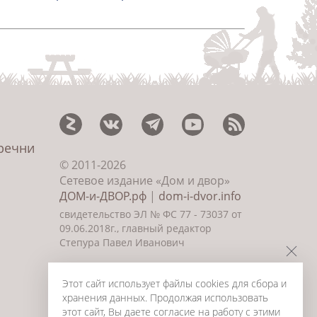
еречни
© 2011-2026
Сетевое издание «Дом и двор»
ДОМ-и-ДВОР.рф
|
dom-i-dvor.info
свидетельство ЭЛ № ФС 77 - 73037 от
09.06.2018г., главный редактор
Степура Павел Иванович
©
Создание сайта и дизайн
«ИнфоДизайн» 2011—2026
Этот сайт использует файлы cookies для сбора и
хранения данных. Продолжая использовать
этот сайт, Вы даете согласие на работу с этими