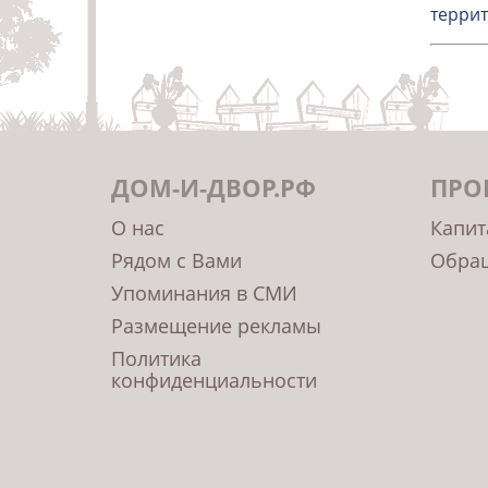
террит
ДОМ-И-ДВОР.РФ
ПРО
О нас
Капит
Рядом с Вами
Обращ
Упоминания в СМИ
Размещение рекламы
Политика
конфиденциальности