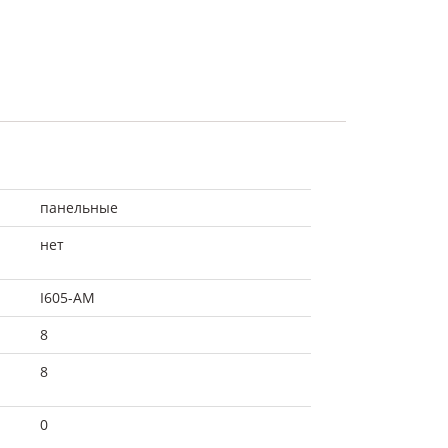
панельные
нет
I605-АМ
8
8
0