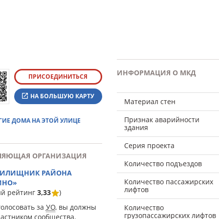
ИНФОРМАЦИЯ О МКД
ПРИСОЕДИНИТЬСЯ
НА БОЛЬШУЮ КАРТУ
Материал стен
Признак аварийности
ГИЕ ДОМА НА ЭТОЙ УЛИЦЕ
здания
Серия проекта
ЛЯЮЩАЯ ОРГАНИЗАЦИЯ
Количество подъездов
ЖИЛИЩНИК РАЙОНА
Количество пассажирских
ИНО»
лифтов
ий рейтинг
3,33
)
голосовать за
УО
, вы должны
Количество
грузопассажирских лифтов
частником сообщества.