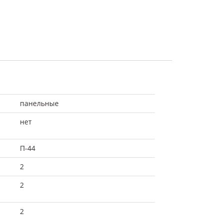
панельные
нет
П-44
2
2
2