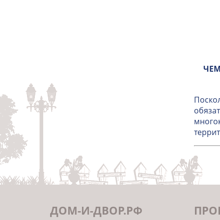
ЧЕМ
Поскол
обязат
многок
террит
ДОМ-И-ДВОР.РФ
ПРО