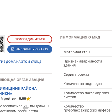
ИНФОРМАЦИЯ О МКД
ПРИСОЕДИНИТЬСЯ
НА БОЛЬШУЮ КАРТУ
Материал стен
Признак аварийности
ГИЕ ДОМА НА ЭТОЙ УЛИЦЕ
здания
Серия проекта
ЛЯЮЩАЯ ОРГАНИЗАЦИЯ
Количество подъездов
ЖИЛИЩНИК РАЙОНА
Количество пассажирских
ИНКИ»
лифтов
ий рейтинг
0,00
)
голосовать за
УО
, вы должны
Количество
грузопассажирских лифтов
частником сообщества.