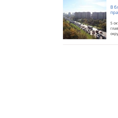
В б
пра
5 о
гла
окр