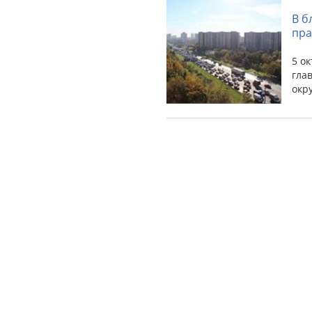
В б
пра
5 о
гла
окр