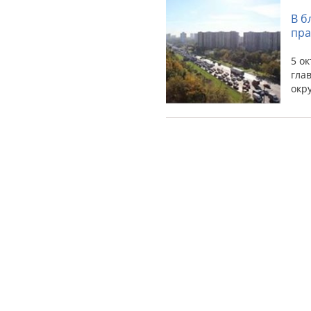
В б
пра
5 о
гла
окр