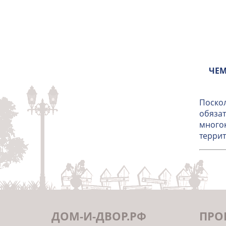
ЧЕМ
Поскол
обязат
многок
террит
ДОМ-И-ДВОР.РФ
ПРО