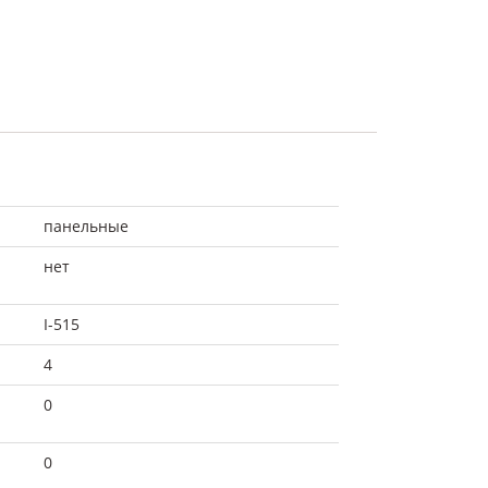
панельные
нет
I-515
4
0
0