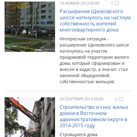
19 НОЯБРЯ 2013 00:00
1
Расширение Щелковского
шоссе наткнулось на частную
собственность жителей
многоквартирного дома
Интересная ситуация -
расширение Щелковского шоссе
наткнулось на участок
придомовой территории жилого
дома, который сформирован и
внесен в кадастр, а значит, стал
законной общедолевой
собственностью жильцов.
20 СЕНТЯБРЯ 2013 00:00
2
Строительство и снос жилых
домов в Восточном
административном округе в
2014-2015 году
Строящиеся дома