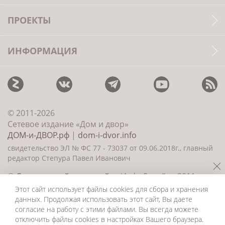
ПРОЕКТЫ
ИНФОРМАЦИЯ
© 2011-2026
Сетевое издание «Дом и двор»
ДОМ-и-ДВОР.рф
|
dom-i-dvor.info
свидетельство ЭЛ № ФС 77 - 73037 от 09.06.2018г., главный
редактор Степура Павел Иванович
©
Создание сайта и дизайн
«ИнфоДизайн» 2011—
2026
Этот сайт использует файлы cookies для сбора и хранения
данных. Продолжая использовать этот сайт, Вы даете
согласие на работу с этими файлами. Вы всегда можете
отключить файлы cookies в настройках Вашего браузера.