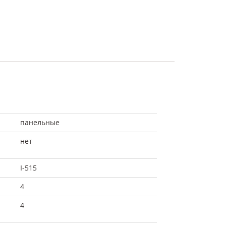
панельные
нет
I-515
4
4