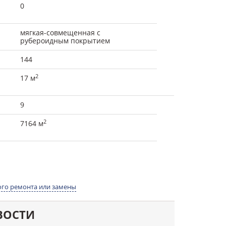
0
мягкая-совмещенная с
рубероидным покрытием
144
2
17 м
9
2
7164 м
го ремонта или замены
ВОСТИ