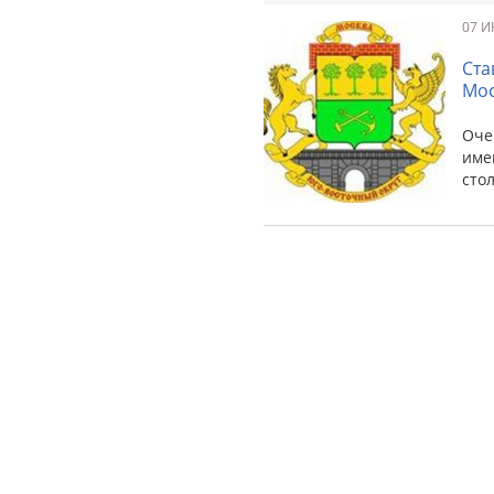
07 И
Ста
Мос
Оче
име
сто