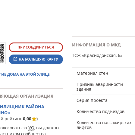
ИНФОРМАЦИЯ О МКД
ПРИСОЕДИНИТЬСЯ
ТСЖ «Краснодонская, 6»
НА БОЛЬШУЮ КАРТУ
Материал стен
ГИЕ ДОМА НА ЭТОЙ УЛИЦЕ
Признак аварийности
здания
ЛЯЮЩАЯ ОРГАНИЗАЦИЯ
Серия проекта
ЖИЛИЩНИК РАЙОНА
Количество подъездов
ИНО»
ий рейтинг
0,00
)
Количество пассажирских
лифтов
голосовать за
УО
, вы должны
частником сообщества.