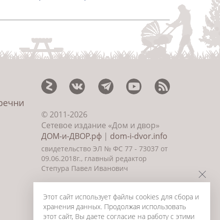
еречни
© 2011-2026
Сетевое издание «Дом и двор»
ДОМ-и-ДВОР.рф
|
dom-i-dvor.info
свидетельство ЭЛ № ФС 77 - 73037 от
09.06.2018г., главный редактор
Степура Павел Иванович
©
Создание сайта и дизайн
«ИнфоДизайн» 2011—2026
Этот сайт использует файлы cookies для сбора и
хранения данных. Продолжая использовать
этот сайт, Вы даете согласие на работу с этими