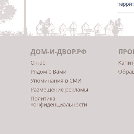
террит
ДОМ-И-ДВОР.РФ
ПРО
О нас
Капит
Рядом с Вами
Обращ
Упоминания в СМИ
Размещение рекламы
Политика
конфиденциальности