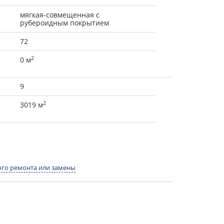
мягкая-совмещенная с
рубероидным покрытием
72
2
0 м
9
2
3019 м
го ремонта или замены