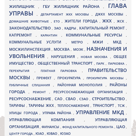
ГЛАВА
ЖИЛИЩНИК
ГБУ ЖИЛИЩНИК РАЙОНА
,
,
УПРАВЫ
ДЖКХ МОСКВЫ
,
ДЕПАРТАМЕНТ ЖКХ МОСКВЫ
,
,
ЖКХ
ЖИТЕЛИ ГОРОДА
ДОМАШНИЕ ЖИВОТНЫЕ
,
ЕТО
,
,
,
ЖСК
,
ЗАКОНОДАТЕЛЬСТВО
КАПИТАЛЬНЫЙ РЕМОНТ
ЗАО
КАДРЫ
,
,
,
,
КАПРЕМОНТ
КОММУНАЛЬНЫЕ РЕСУРСЫ
,
КАРАНТИН
,
,
МЖИ
КОММУНАЛЬНЫЕ УСЛУГИ
МКД
МЕТРО
,
,
,
,
НАЗНАЧЕНИЯ И
МОСЖИЛИНСПЕКЦИЯ
МОСКВА
МОЭК
,
,
,
УВОЛЬНЕНИЯ
НАРУШЕНИЯ
ОБЩЕЕ
,
,
НОВАЯ МОСКВА
,
ИМУЩЕСТВО
ОБЩЕСТВЕННЫЙ ТРАНСПОРТ
,
,
ПАРК
,
ПАРКОВКА
,
ПРАВИТЕЛЬСТВО
ПЕРЕКРЫТИЯ
,
ПЛАТНАЯ ПАРКОВКА
,
МОСКВЫ
ПРЕФЕКТ
,
,
ПРОКУРАТУРА
,
ПРОКУРАТУРА МОСКВЫ
,
РАЙОНЫ
ПУБЛИЧНЫЕ СЛУШАНИЯ
,
РАЙОННАЯ МОНОПОЛИЯ
,
ГОРОДА
,
РЕМОНТ
,
РЕСУРСОСНАБЖАЮЩАЯ ОРГАНИЗАЦИЯ
,
РЕСУРСОСНАБЖЕНИЕ
СТРОИТЕЛЬСТВО
СВАО
САО
,
,
,
СЗАО
,
,
ТАРИФЫ
ТАРИФЫ ЖКХ
ТРАНСПОРТ
ТСЖ
,
,
ТЕПЛОСНАБЖЕНИЕ
,
,
,
УПРАВЛЕНИЕ МКД
УЛИЦЫ ГОРОДА
УПРАВА РАЙОНА
,
,
,
УПРАВЛЯЮЩАЯ КОМПАНИЯ
УПРАВЛЯЮЩАЯ
,
ОРГАНИЗАЦИЯ
ЦАО
,
ФИНАНСЫ
,
ФОНД КАПИТАЛЬНОГО РЕМОНТА
,
,
ЮВАО
ЦЕНТР ГОРОДА
,
ЮАО
,
,
ЮЗАО