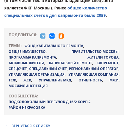
(в том числе 165, в которых владельцем спецсчета
является ФКР Москвы). Ранее
общее количество
специальных счетов для капремонта было 2959
.
ПОДЕЛИТЬСЯ:
ТЕМЫ:
ФОНД КАПИТАЛЬНОГО РЕМОНТА
,
ОБЩЕЕ ИМУЩЕСТВО
,
ПРАВИТЕЛЬСТВО МОСКВЫ
,
ПРОГРАММА КАПРЕМОНТА
,
ЖИТЕЛИ ГОРОДА
,
АКТИВНЫЕ ЖИТЕЛИ
,
КАПИТАЛЬНЫЙ РЕМОНТ
,
КАПРЕМОНТ
,
СПЕЦСЧЕТ
,
СПЕЦИАЛЬНЫЙ СЧЕТ
,
РЕГИОНАЛЬНЫЙ ОПЕРАТОР
,
УПРАВЛЯЮЩАЯ ОРГАНИЗАЦИЯ
,
УПРАВЛЯЮЩАЯ КОМПАНИЯ
,
ТСЖ
,
ЖСК
,
УПРАВЛЕНИЕ МКД
,
ОТЧЕТНОСТЬ
,
МЖИ
,
МОСЖИЛИНСПЕКЦИЯ
СООБЩЕСТВА:
ПОДКОЛОКОЛЬНЫЙ ПЕРЕУЛОК Д.16/2 КОРП.2
РАЙОН НЕКРАСОВКА
ВЕРНУТЬСЯ К СПИСКУ