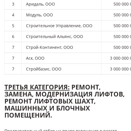
3
Аридаль, ООО
500 000 
4
Модуль, ООО
500 000 
5
Строительное Управление, ООО
500 000 
6
Строительный Альянс, ООО
500 000 
7
Строй-Континент, ООО
500 000 
7
Аск, ООО
3 000 000 
7
Стройбазис, ООО
3 000 000 
ТРЕТЬЯ КАТЕГОРИЯ:
РЕМОНТ,
ЗАМЕНА, МОДЕРНИЗАЦИЯ ЛИФТОВ,
РЕМОНТ ЛИФТОВЫХ ШАХТ,
МАШИННЫХ И БЛОЧНЫХ
ПОМЕЩЕНИЙ.
Предварительный отбор на право включения в реестр