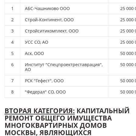
1
АБС-Чашниково ООО
25 000 
2
Строй-Континент, ООО
25 000 
3
Стройситикомплект, ООО
25 000 
4
УСС СО, АО
25 000 
5
Аск, ООО
50 000 
6
Институт "Спецпроектреставрация",
50 000 
АО
7
РСК "Гефест", ООО
50 000 
8
"Федерал" СО, ООО
50 000 
ВТОРАЯ КАТЕГОРИЯ:
КАПИТАЛЬНЫЙ
РЕМОНТ ОБЩЕГО ИМУЩЕСТВА
МНОГОКВАРТИРНЫХ ДОМОВ
МОСКВЫ, ЯВЛЯЮЩИХСЯ