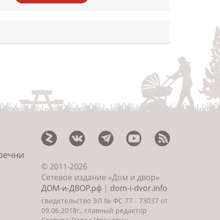
еречни
© 2011-2026
Сетевое издание «Дом и двор»
ДОМ-и-ДВОР.рф
|
dom-i-dvor.info
свидетельство ЭЛ № ФС 77 - 73037 от
09.06.2018г., главный редактор