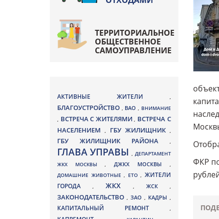
ОТХОДАМИ
ТЕРРИТОРИАЛЬНОЕ
ОБЩЕСТВЕННОЕ
САМОУПРАВЛЕНИЕ
объект
АКТИВНЫЕ ЖИТЕЛИ
,
капита
БЛАГОУСТРОЙСТВО
ВАО
,
,
ВНИМАНИЕ
наслед
ВСТРЕЧА С ЖИТЕЛЯМИ
ВСТРЕЧА С
,
,
Москвы
НАСЕЛЕНИЕМ
ГБУ ЖИЛИЩНИК
,
,
ГБУ ЖИЛИЩНИК РАЙОНА
,
Отобра
ГЛАВА УПРАВЫ
,
ДЕПАРТАМЕНТ
ФКР по
ДЖКХ МОСКВЫ
ЖКХ МОСКВЫ
,
,
рублей
ЖИТЕЛИ
ДОМАШНИЕ ЖИВОТНЫЕ
,
ЕТО
,
ЖКХ
ГОРОДА
,
,
ЖСК
,
ЗАКОНОДАТЕЛЬСТВО
ЗАО
КАДРЫ
,
,
,
ПОДЕ
КАПИТАЛЬНЫЙ РЕМОНТ
,