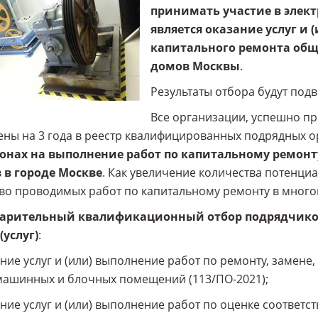
принимать участие в элек
является оказание услуг и
капитального ремонта об
домов Москвы
.
Результаты отбора будут подв
Все организации, успешно п
ны на 3 года в реестр квалифицированных подрядных 
онах на выполнение работ по капитальному ремон
 в городе Москве
. Как увеличение количества потенци
во проводимых работ по капитальному ремонту в много
арительный квалификационный отбор подрядчико
(услуг)
:
ание услуг и (или) выполнение работ по ремонту, замен
машинных и блочных помещений (113/ПО-2021);
ание услуг и (или) выполнение работ по оценке соответ