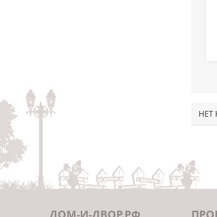
НЕТ
ДОМ-И-ДВОР.РФ
ПРО