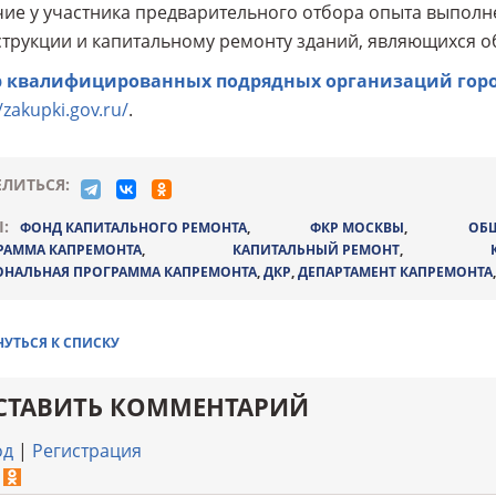
чие у участника предварительного отбора опыта выполне
трукции и капитальному ремонту зданий, являющихся о
р квалифицированных подрядных организаций гор
/zakupki.gov.ru/
.
ЛИТЬСЯ:
:
ФОНД КАПИТАЛЬНОГО РЕМОНТА
,
ФКР МОСКВЫ
,
ОБ
РАММА КАПРЕМОНТА
,
КАПИТАЛЬНЫЙ РЕМОНТ
,
ОНАЛЬНАЯ ПРОГРАММА КАПРЕМОНТА
,
ДКР
,
ДЕПАРТАМЕНТ КАПРЕМОНТА
НУТЬСЯ К СПИСКУ
СТАВИТЬ КОММЕНТАРИЙ
од
|
Регистрация