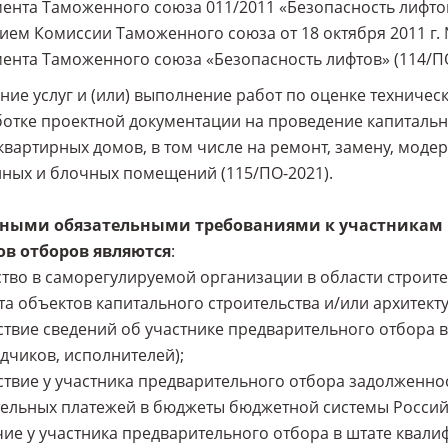
ента Таможенного союза 011/2011 «Безопасность лифтов»
ем Комиссии Таможенного союза от 18 октября 2011 г. 
ента Таможенного союза «Безопасность лифтов» (114/ПО
ание услуг и (или) выполнение работ по оценке техниче
отке проектной документации на проведение капиталь
вартирных домов, в том числе на ремонт, замену, моде
ных и блочных помещений (115/ПО-2021).
ными обязательными требованиями к участникам
ов отборов являются
:
ство в саморегулируемой организации в области строите
а объектов капитального строительства и/или архитект
тствие сведений об участнике предварительного отбора
дчиков, исполнителей);
тствие у участника предварительного отбора задолженнос
тельных платежей в бюджеты бюджетной системы Россий
чие у участника предварительного отбора в штате квал