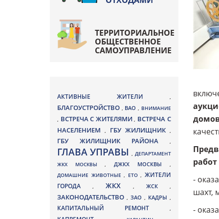
ОТХОДАМИ
ТЕРРИТОРИАЛЬНОЕ
ОБЩЕСТВЕННОЕ
САМОУПРАВЛЕНИЕ
включе
АКТИВНЫЕ ЖИТЕЛИ
,
аукци
БЛАГОУСТРОЙСТВО
ВАО
,
,
ВНИМАНИЕ
домов
ВСТРЕЧА С ЖИТЕЛЯМИ
ВСТРЕЧА С
,
,
НАСЕЛЕНИЕМ
ГБУ ЖИЛИЩНИК
качест
,
,
ГБУ ЖИЛИЩНИК РАЙОНА
,
Предв
ГЛАВА УПРАВЫ
,
ДЕПАРТАМЕНТ
работ 
ДЖКХ МОСКВЫ
ЖКХ МОСКВЫ
,
,
ЖИТЕЛИ
ДОМАШНИЕ ЖИВОТНЫЕ
,
ЕТО
,
- оказ
ЖКХ
ГОРОДА
,
,
ЖСК
,
шахт, 
ЗАКОНОДАТЕЛЬСТВО
ЗАО
КАДРЫ
,
,
,
КАПИТАЛЬНЫЙ РЕМОНТ
- оказ
,