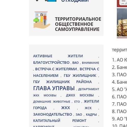
ОТХОДАМИ
ТЕРРИТОРИАЛЬНОЕ
ОБЩЕСТВЕННОЕ
САМОУПРАВЛЕНИЕ
террит
АКТИВНЫЕ ЖИТЕЛИ
,
1. АО 
БЛАГОУСТРОЙСТВО
ВАО
,
,
ВНИМАНИЕ
2. Бан
ВСТРЕЧА С ЖИТЕЛЯМИ
ВСТРЕЧА С
,
,
3. ПАО
НАСЕЛЕНИЕМ
ГБУ ЖИЛИЩНИК
,
,
4. Бан
ГБУ ЖИЛИЩНИК РАЙОНА
,
ГЛАВА УПРАВЫ
5. АО 
,
ДЕПАРТАМЕНТ
ДЖКХ МОСКВЫ
ЖКХ МОСКВЫ
,
,
6. ПАО
ЖИТЕЛИ
ДОМАШНИЕ ЖИВОТНЫЕ
,
ЕТО
,
7. ПА
ЖКХ
ГОРОДА
,
,
ЖСК
,
8. ПАО
ЗАКОНОДАТЕЛЬСТВО
ЗАО
КАДРЫ
,
,
,
9. АО 
КАПИТАЛЬНЫЙ РЕМОНТ
,
10. ПА