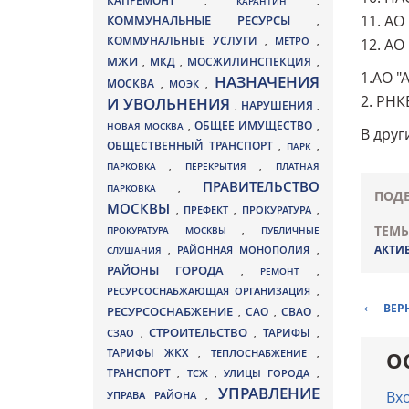
КАПРЕМОНТ
,
КАРАНТИН
,
11. АО
КОММУНАЛЬНЫЕ РЕСУРСЫ
,
КОММУНАЛЬНЫЕ УСЛУГИ
МЕТРО
,
,
12. АО
МЖИ
МКД
МОСЖИЛИНСПЕКЦИЯ
,
,
,
1.АО "
НАЗНАЧЕНИЯ
МОСКВА
МОЭК
,
,
2. РНК
И УВОЛЬНЕНИЯ
НАРУШЕНИЯ
,
,
ОБЩЕЕ ИМУЩЕСТВО
НОВАЯ МОСКВА
,
,
В друг
ОБЩЕСТВЕННЫЙ ТРАНСПОРТ
,
ПАРК
,
ПАРКОВКА
,
ПЕРЕКРЫТИЯ
,
ПЛАТНАЯ
ПРАВИТЕЛЬСТВО
ПАРКОВКА
,
ПОДЕ
МОСКВЫ
ПРЕФЕКТ
,
,
ПРОКУРАТУРА
,
ТЕМЫ
ПРОКУРАТУРА МОСКВЫ
,
ПУБЛИЧНЫЕ
АКТИ
СЛУШАНИЯ
,
РАЙОННАЯ МОНОПОЛИЯ
,
РАЙОНЫ ГОРОДА
,
РЕМОНТ
,
РЕСУРСОСНАБЖАЮЩАЯ ОРГАНИЗАЦИЯ
,
ВЕР
РЕСУРСОСНАБЖЕНИЕ
СВАО
САО
,
,
,
СТРОИТЕЛЬСТВО
ТАРИФЫ
СЗАО
,
,
,
ТАРИФЫ ЖКХ
,
ТЕПЛОСНАБЖЕНИЕ
,
О
ТРАНСПОРТ
ТСЖ
УЛИЦЫ ГОРОДА
,
,
,
УПРАВЛЕНИЕ
Вх
УПРАВА РАЙОНА
,