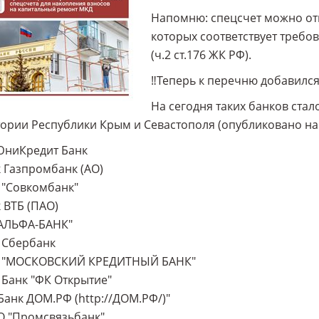
Напомню: спецсчет можно отк
которых соответствует требо
(ч.2 ст.176 ЖК РФ).
‼️Теперь к перечню добавилс
На сегодня таких банков стал
ории Республики Крым и Севастополя (опубликовано на 
ЮниКредит Банк
к Газпромбанк (АО)
 "Совкомбанк"
к ВТБ (ПАО)
"АЛЬФА-БАНК"
 Сбербанк
О "МОСКОВСКИЙ КРЕДИТНЫЙ БАНК"
 Банк "ФК Открытие"
"Банк ДОМ.РФ (http://ДОМ.РФ/)"
О "Промсвязьбанк"