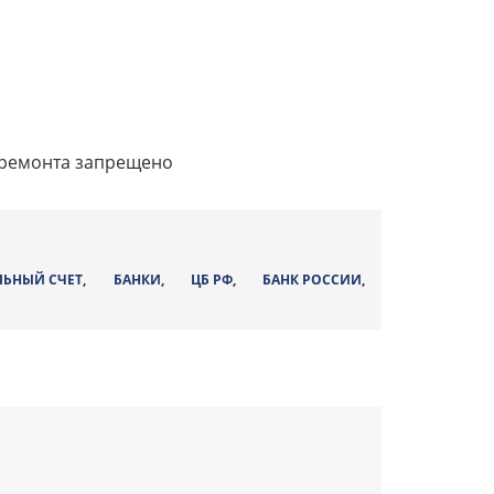
апремонта запрещено
ЛЬНЫЙ СЧЕТ
,
БАНКИ
,
ЦБ РФ
,
БАНК РОССИИ
,