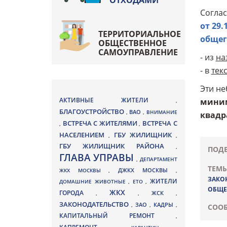
ОТХОДАМИ
Соглас
от 29
ТЕРРИТОРИАЛЬНОЕ
общег
ОБЩЕСТВЕННОЕ
САМОУПРАВЛЕНИЕ
- из
на
- в
тек
Эти не
АКТИВНЫЕ ЖИТЕЛИ
миним
,
БЛАГОУСТРОЙСТВО
ВАО
,
,
ВНИМАНИЕ
квадр
ВСТРЕЧА С ЖИТЕЛЯМИ
ВСТРЕЧА С
,
,
НАСЕЛЕНИЕМ
ГБУ ЖИЛИЩНИК
,
,
ГБУ ЖИЛИЩНИК РАЙОНА
,
ПОДЕ
ГЛАВА УПРАВЫ
,
ДЕПАРТАМЕНТ
ТЕМЫ
ДЖКХ МОСКВЫ
ЖКХ МОСКВЫ
,
,
ЗАКО
ЖИТЕЛИ
ДОМАШНИЕ ЖИВОТНЫЕ
,
ЕТО
,
ОБЩЕ
ЖКХ
ГОРОДА
,
,
ЖСК
,
ЗАКОНОДАТЕЛЬСТВО
ЗАО
КАДРЫ
,
,
,
СООБ
КАПИТАЛЬНЫЙ РЕМОНТ
,