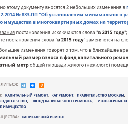
но этому документу вносятся 2 небольших изменения в
.12.2014 № 833-ПП "Об установлении минимального 
о имущества в многоквартирных домах на территор
звания
постановления исключаются слова "
в 2015 году
";
сте
постановления слова "
в 2015 году
" заменяются на сло
большие изменения говорят о том, что в ближайшее врем
альный размер взноса в фонд капитального ремонта
атный метр
общей площади жилого (нежилого) помеще
ЛИТЬСЯ:
:
КАПИТАЛЬНЫЙ РЕМОНТ
,
КАПРЕМОНТ
,
ПРАВИТЕЛЬСТВО МОСКВЫ
,
НОДАТЕЛЬСТВО
,
ФОНД КАПИТАЛЬНОГО РЕМОНТА
,
ИНЖЕНЕРНЫЕ К
Е ИМУЩЕСТВО
ЩЕСТВА:
КАПИТАЛЬНЫЙ РЕМОНТ