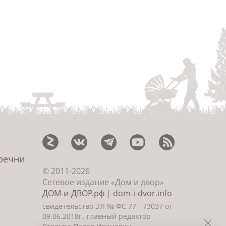
еречни
© 2011-2026
Сетевое издание «Дом и двор»
ДОМ-и-ДВОР.рф
|
dom-i-dvor.info
свидетельство ЭЛ № ФС 77 - 73037 от
09.06.2018г., главный редактор