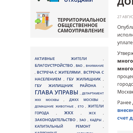
ДО
ОТХОДАМИ
27 АВГУС
ТЕРРИТОРИАЛЬНОЕ
ОБЩЕСТВЕННОЕ
Опубли
САМОУПРАВЛЕНИЕ
исполн
уплате
Утвер
АКТИВНЫЕ ЖИТЕЛИ
,
много
БЛАГОУСТРОЙСТВО
ВАО
,
,
ВНИМАНИЕ
много
ВСТРЕЧА С ЖИТЕЛЯМИ
ВСТРЕЧА С
,
,
процес
НАСЕЛЕНИЕМ
ГБУ ЖИЛИЩНИК
,
,
город
ГБУ ЖИЛИЩНИК РАЙОНА
,
ГЛАВА УПРАВЫ
Москве
,
ДЕПАРТАМЕНТ
ДЖКХ МОСКВЫ
ЖКХ МОСКВЫ
,
,
Ранее 
ЖИТЕЛИ
ДОМАШНИЕ ЖИВОТНЫЕ
,
ЕТО
,
внесе
ЖКХ
ГОРОДА
,
,
ЖСК
,
счет 
ЗАКОНОДАТЕЛЬСТВО
ЗАО
КАДРЫ
,
,
,
КАПИТАЛЬНЫЙ РЕМОНТ
,