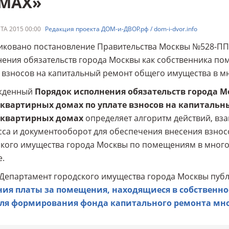
МАХ»
ТА 2015 00:00
Редакция проекта ДОМ-и-ДВОР.рф / dom-i-dvor.info
ковано постановление Правительства Москвы №528-ПП о
ения обязательств города Москвы как собственника п
 взносов на капитальный ремонт общего имущества в м
жденный
Порядок исполнения обязательств города 
квартирных домах по уплате взносов на капитальн
квартирных домах
определяет алгоритм действий, в
са и документооборот для обеспечения внесения взно
ского имущества города Москвы по помещениям в мног
.
Департамент городского имущества города Москвы пуб
ния платы за помещения, находящиеся в собственн
для формирования фонда капитального ремонта мн