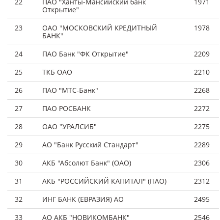
22
ПАО "Ханты-Мансийский банк
1971
Открытие"
23
ОАО "МОСКОВСКИЙ КРЕДИТНЫЙ
1978
БАНК"
24
ПАО Банк "ФК Открытие"
2209
25
ТКБ ОАО
2210
26
ПАО "МТС-Банк"
2268
27
ПАО РОСБАНК
2272
28
ОАО "УРАЛСИБ"
2275
29
АО "Банк Русский Стандарт"
2289
30
АКБ "Абсолют Банк" (ОАО)
2306
31
АКБ "РОССИЙСКИЙ КАПИТАЛ" (ПАО)
2312
32
ИНГ БАНК (ЕВРАЗИЯ) АО
2495
33
АО АКБ "НОВИКОМБАНК"
2546