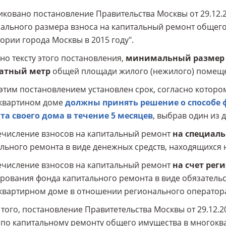
ковано постановление Правительства Москвы от 29.12.
льного размера взноса на капитальный ремонт общего
ории города Москвы в 2015 году".
но тексту этого постановления,
минимальный размер вз
атный метр
общей площади жилого (нежилого) помеще
этим постановлением установлен срок, согласно котор
квартином доме
должны принять решение о способе
та своего дома в течение 5 месяцев
, выбрав один из 
ечисление взносов на капитальный ремонт
на специаль
льного ремонта в виде денежных средств, находящихся 
ечисление взносов на капитальный ремонт
на счет рег
ования фонда капитального ремонта в виде обязатель
квартирном доме в отношении регионального оператор
того, постановление Правитетельства Москвы от 29.12.
) по капитальному ремонту общего имущества в многокв