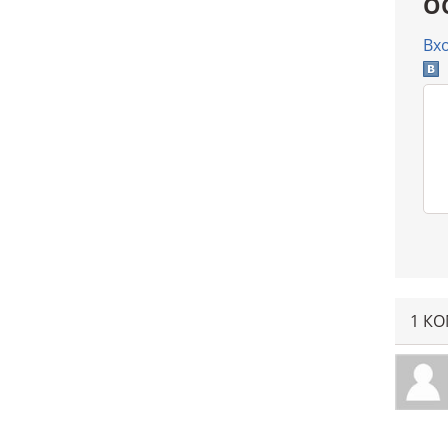
О
Вх
1 К