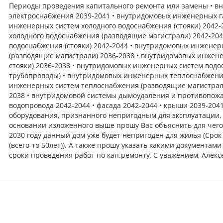
Периоды проведения капитального ремонта или замены • в
электроснабжения 2039-2041 • внутридомовых инженерных г
инженерных систем холодного водоснабжения (стояки) 2042
холодного водоснабжения (разводящие магистрали) 2042-20
водоснабжения (стояки) 2042-2044 • внутридомовых инжене
(разводящие магистрали) 2036-2038 • внутридомовых инжен
стояки) 2036-2038 • внутридомовых инженерных систем водо
трубопроводы) • внутридомовых инженерных теплоснабжения
инженерных систем теплоснабжения (разводящие магистрали
2038 • внутридомовой системы дымоудаления и противопожа
водопровода 2042-2044 • фасада 2042-2044 • крыши 2039-2041 
оборудования, признанного непригодным для эксплуатации,
основании изложенного выше прошу Вас объяснить для чего 
2030 году данный дом уже будет непригоден для жилья (Сро
(всего-то 50лет)). А также прошу указать какими документам
сроки проведения работ по кап.ремонту. С уважением, Алекс