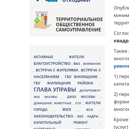
ОТХОДАМИ
Опубли
минима
ТЕРРИТОРИАЛЬНОЕ
террит
ОБЩЕСТВЕННОЕ
САМОУПРАВЛЕНИЕ
Соглас
квадр
Также 
АКТИВНЫЕ ЖИТЕЛИ
,
много
БЛАГОУСТРОЙСТВО
ВАО
,
,
ВНИМАНИЕ
ремон
ВСТРЕЧА С ЖИТЕЛЯМИ
ВСТРЕЧА С
,
,
1) пер
НАСЕЛЕНИЕМ
ГБУ ЖИЛИЩНИК
,
,
ГБУ ЖИЛИЩНИК РАЙОНА
капита
,
ГЛАВА УПРАВЫ
,
ДЕПАРТАМЕНТ
2) пер
ДЖКХ МОСКВЫ
ЖКХ МОСКВЫ
,
,
формир
ЖИТЕЛИ
ДОМАШНИЕ ЖИВОТНЫЕ
,
ЕТО
,
много
ЖКХ
ГОРОДА
,
,
ЖСК
,
ЗАКОНОДАТЕЛЬСТВО
ЗАО
КАДРЫ
,
,
,
Кроме 
КАПИТАЛЬНЫЙ РЕМОНТ
,
(услуг