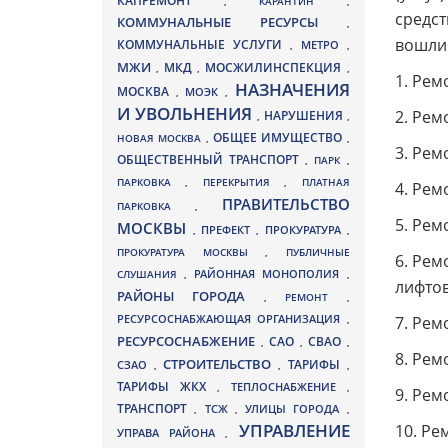
КАПРЕМОНТ
,
КАРАНТИН
,
средст
КОММУНАЛЬНЫЕ РЕСУРСЫ
,
вошли
КОММУНАЛЬНЫЕ УСЛУГИ
МЕТРО
,
,
МЖИ
МКД
МОСЖИЛИНСПЕКЦИЯ
,
,
,
1. Рем
НАЗНАЧЕНИЯ
МОСКВА
МОЭК
,
,
И УВОЛЬНЕНИЯ
2. Рем
НАРУШЕНИЯ
,
,
ОБЩЕЕ ИМУЩЕСТВО
НОВАЯ МОСКВА
,
,
3. Рем
ОБЩЕСТВЕННЫЙ ТРАНСПОРТ
,
ПАРК
,
ПАРКОВКА
,
ПЕРЕКРЫТИЯ
,
ПЛАТНАЯ
4. Рем
ПРАВИТЕЛЬСТВО
ПАРКОВКА
,
5. Рем
МОСКВЫ
ПРЕФЕКТ
,
,
ПРОКУРАТУРА
,
ПРОКУРАТУРА МОСКВЫ
,
ПУБЛИЧНЫЕ
6. Рем
СЛУШАНИЯ
,
РАЙОННАЯ МОНОПОЛИЯ
,
лифтов
РАЙОНЫ ГОРОДА
,
РЕМОНТ
,
РЕСУРСОСНАБЖАЮЩАЯ ОРГАНИЗАЦИЯ
,
7. Рем
РЕСУРСОСНАБЖЕНИЕ
СВАО
САО
,
,
,
8. Рем
СТРОИТЕЛЬСТВО
ТАРИФЫ
СЗАО
,
,
,
ТАРИФЫ ЖКХ
,
ТЕПЛОСНАБЖЕНИЕ
,
9. Рем
ТРАНСПОРТ
ТСЖ
УЛИЦЫ ГОРОДА
,
,
,
УПРАВЛЕНИЕ
10. Ре
УПРАВА РАЙОНА
,