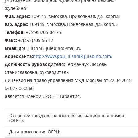
учреждение "Жилищник Жулебино района Выхино-
Жулебино"
Физ. адрес
:
109145, г.Москва, Привольная, д.5, корп.5
Юр. адрес
:
109145, г.Москва, Привольная, д.5, корп.5
Телефон
:
+7(495)705-04-75
Факс
:
+7(495)705-56-17
Email
:
gbu-jilishnik-julebino@mail.ru
Адрес сайта
:
http://www.gbu-jilishnik-julebino.com/
Должность руководителя
:
Германчук Любовь
Станиславовна, руководитель
Лицензия на право управления МКД Москвы от 22.04.2015
№ 077 000566.
Является членом СРО НП Гарантия.
Основной государственный регистрационный номер
(ОГРН):
Дата присвоения ОГРН: