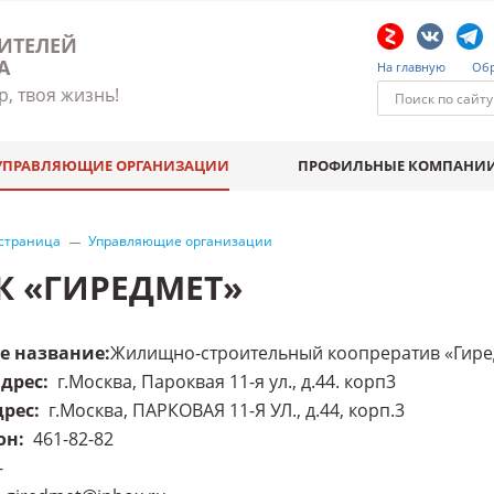
ИТЕЛЕЙ
А
На главную
Обр
р, твоя жизнь!
УПРАВЛЯЮЩИЕ ОРГАНИЗАЦИИ
ПРОФИЛЬНЫЕ КОМПАНИ
 страница
Управляющие организации
К «ГИРЕДМЕТ»
е название
:
Жилищно-строительный коопрератив «Гире
адрес
:
г.Москва, Пароквая 11-я ул., д.44. корп3
дрес
:
г.Москва, ПАРКОВАЯ 11-Я УЛ., д.44, корп.3
он
:
461-82-82
-