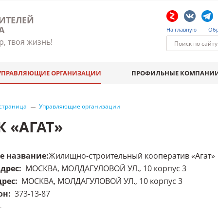
ИТЕЛЕЙ
А
На главную
Обр
р, твоя жизнь!
УПРАВЛЯЮЩИЕ ОРГАНИЗАЦИИ
ПРОФИЛЬНЫЕ КОМПАНИ
 страница
Управляющие организации
К «АГАТ»
е название
:
Жилищно-строительный кооператив «Агат»
адрес
:
МОСКВА, МОЛДАГУЛОВОЙ УЛ., 10 корпус 3
дрес
:
МОСКВА, МОЛДАГУЛОВОЙ УЛ., 10 корпус 3
он
:
373-13-87
-