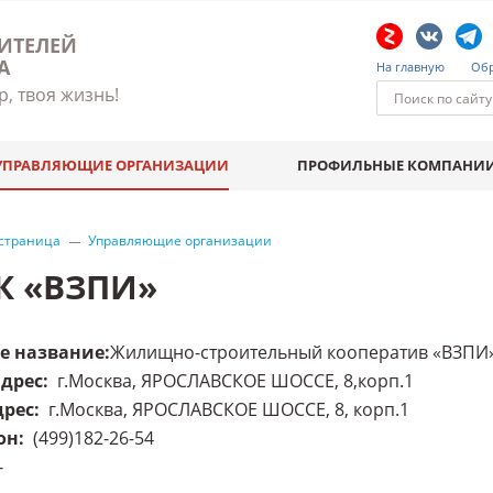
ИТЕЛЕЙ
А
На главную
Обр
р, твоя жизнь!
УПРАВЛЯЮЩИЕ ОРГАНИЗАЦИИ
ПРОФИЛЬНЫЕ КОМПАНИ
 страница
Управляющие организации
К «ВЗПИ»
е название
:
Жилищно-строительный кооператив «ВЗПИ
адрес
:
г.Москва, ЯРОСЛАВСКОЕ ШОССЕ, 8,корп.1
дрес
:
г.Москва, ЯРОСЛАВСКОЕ ШОССЕ, 8, корп.1
он
:
(499)182-26-54
-