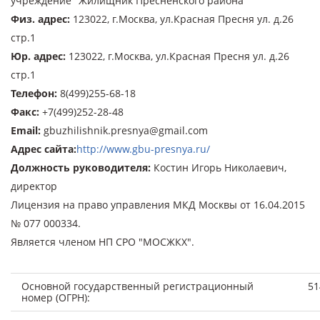
учреждение "Жилищник Пресненского района"
Физ. адрес
:
123022, г.Москва, ул.Красная Пресня ул. д.26
стр.1
Юр. адрес
:
123022, г.Москва, ул.Красная Пресня ул. д.26
стр.1
Телефон
:
8(499)255-68-18
Факс
:
+7(499)252-28-48
Email
:
gbuzhilishnik.presnya@gmail.com
Адрес сайта
:
http://www.gbu-presnya.ru/
Должность руководителя
:
Костин Игорь Николаевич,
директор
Лицензия на право управления МКД Москвы от 16.04.2015
№ 077 000334.
Является членом НП СРО "МОСЖКХ".
Основной государственный регистрационный
51
номер (ОГРН):