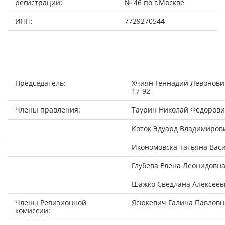
регистрации:
№ 46 по г.Москве
ИНН:
7729270544
Председатель:
Хчиян Геннадий Левонович,
17-92
Члены правления:
Таурин Николай Федоров
Коток Эдуард Владимиров
Икономовска Татьяна Вас
Глубева Елена Леонидовн
Шажко Сведлана Алексеев
Члены Ревизионной
Ясюкевич Галина Павловн
комиссии: