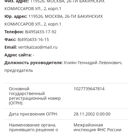
Физ. адрес
:
119526, МОСКВА, 26-ТИ БАКИНСКИХ
КОМИССАРОВ УЛ., 2, корп.1
Юр. адрес
:
119526, МОСКВА, 26-ТИ БАКИНСКИХ
КОМИССАРОВ УЛ., 2, корп.1
Телефон
:
8(495)433-17-92
Факс
:
8(495)433-16-15
Email
:
vertikalzao@mail.ru
Адрес сайта
:
-
Должность руководителя
:
Хчиян Геннадий Левонович,
председатель
Основной
1027739647814
государственный
регистрационный номер
(ОГРН):
Дата присвоения ОГРН:
28.11.2002 0:00:00
Наименование органа,
Межрайонная
принявшего решение о
инспекция ФНС России