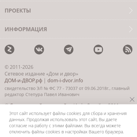
ПРОЕКТЫ
ИНФОРМАЦИЯ
© 2011-2026
Сетевое издание «Дом и двор»
ДОМ-и-ДВОР.рф
|
dom-i-dvor.info
свидетельство ЭЛ № ФС 77 - 73037 от 09.06.2018г., главный
редактор Степура Павел Иванович
©
Создание сайта и дизайн
«ИнфоДизайн» 2011—
2026
Этот сайт использует файлы cookies для сбора и хранения
данных. Продолжая использовать этот сайт, Вы даете
согласие на работу с этими файлами. Вы всегда можете
отключить файлы cookies в настройках Вашего браузера.