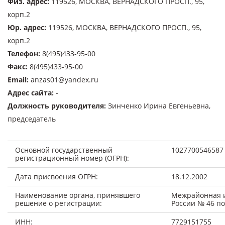
Физ. адрес
:
119526, МОСКВА, ВЕРНАДСКОГО ПРОСП., 95,
корп.2
Юр. адрес
:
119526, МОСКВА, ВЕРНАДСКОГО ПРОСП., 95,
корп.2
Телефон
:
8(495)433-95-00
Факс
:
8(495)433-95-00
Email
:
anzas01@yandex.ru
Адрес сайта
:
-
Должность руководителя
:
Зинченко Ирина Евгеньевна,
председатель
Основной государственный
1027700546587
регистрационный номер (ОГРН):
Дата присвоения ОГРН:
18.12.2002
Наименование органа, принявшего
Межрайонная 
решение о регистрации:
России № 46 по
ИНН:
7729151755