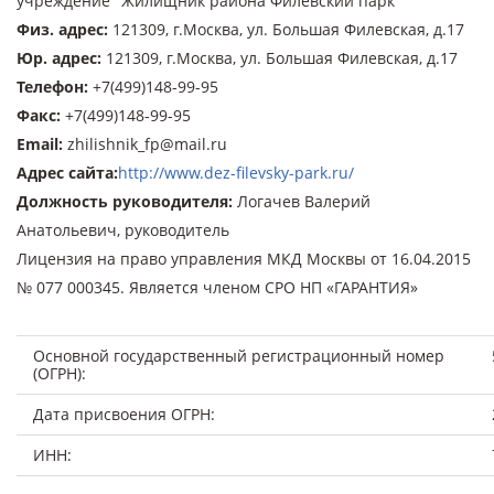
учреждение "Жилищник района Филевский парк"
Физ. адрес
:
121309, г.Москва, ул. Большая Филевская, д.17
Юр. адрес
:
121309, г.Москва, ул. Большая Филевская, д.17
Телефон
:
+7(499)148-99-95
Факс
:
+7(499)148-99-95
Email
:
zhilishnik_fp@mail.ru
Адрес сайта
:
http://www.dez-filevsky-park.ru/
Должность руководителя
:
Логачев Валерий
Анатольевич, руководитель
Лицензия на право управления МКД Москвы от 16.04.2015
№ 077 000345. Является членом СРО НП «ГАРАНТИЯ»
Основной государственный регистрационный номер
(ОГРН):
Дата присвоения ОГРН:
ИНН: