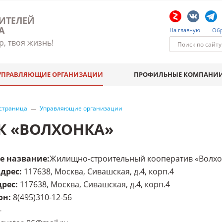
ИТЕЛЕЙ
А
На главную
Обр
р, твоя жизнь!
УПРАВЛЯЮЩИЕ ОРГАНИЗАЦИИ
ПРОФИЛЬНЫЕ КОМПАНИ
 страница
Управляющие организации
К «ВОЛХОНКА»
е название
:
Жилищно-строительный кооператив «Волхо
адрес
:
117638, Москва, Сивашская, д.4, корп.4
дрес
:
117638, Москва, Сивашская, д.4, корп.4
он
:
8(495)310-12-56
-