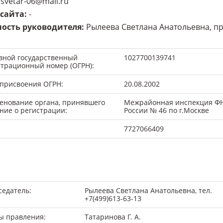
svetar-06@mail.ru
 сайта
:
-
ость руководителя
:
Рылеева Светлана Анатольевна, п
вной государственный
1027700139741
страционный номер (ОГРН):
 присвоения ОГРН:
20.08.2002
енование органа, принявшего
Межрайонная инспекция Ф
ние о регистрации:
России № 46 по г.Москве
7727066409
седатель:
Рылеева Светлана Анатольевна, тел.
+7(499)613-63-13
ы правления:
Татаринова Г. А.