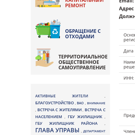
КАПИТАЛЬНЫЙ
Email
:
РЕМОНТ
Адрес
Должн
ОБРАЩЕНИЕ С
Осно
ОТХОДАМИ
реги
Дата
ТЕРРИТОРИАЛЬНОЕ
ОБЩЕСТВЕННОЕ
Наим
реше
САМОУПРАВЛЕНИЕ
ИНН:
АКТИВНЫЕ ЖИТЕЛИ
,
БЛАГОУСТРОЙСТВО
ВАО
,
,
ВНИМАНИЕ
ВСТРЕЧА С ЖИТЕЛЯМИ
ВСТРЕЧА С
,
,
Пред
НАСЕЛЕНИЕМ
ГБУ ЖИЛИЩНИК
,
,
ГБУ ЖИЛИЩНИК РАЙОНА
,
ГЛАВА УПРАВЫ
Член
,
ДЕПАРТАМЕНТ