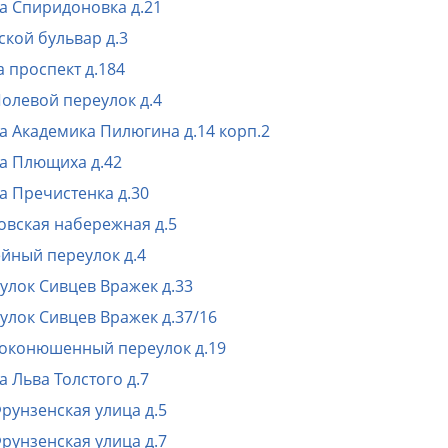
а Спиридоновка д.21
ской бульвар д.3
 проспект д.184
Полевой переулок д.4
а Академика Пилюгина д.14 корп.2
а Плющиха д.42
а Пречистенка д.30
овская набережная д.5
йный переулок д.4
улок Сивцев Вражек д.33
улок Сивцев Вражек д.37/16
оконюшенный переулок д.19
а Льва Толстого д.7
Фрунзенская улица д.5
Фрунзенская улица д.7