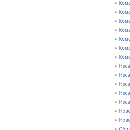
Комс
Комс
Комс
Комс
Комс
Комс
Комс
Несв
Несв
Несв
Несв
Несв
Ново
Ново
Обол