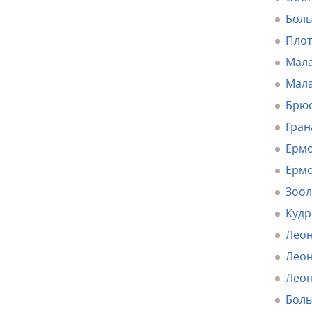
Боль
Плот
Мала
Мала
Брюс
Гран
Ермо
Ермо
Зоол
Кудр
Леон
Леон
Леон
Боль