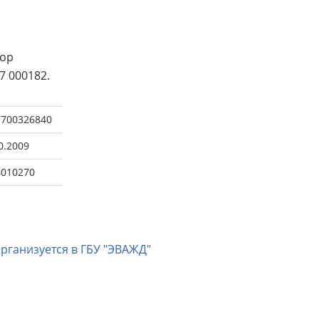
тор
7 000182.
7700326840
0.2009
4010270
ганизуется в ГБУ "ЭВАЖД"