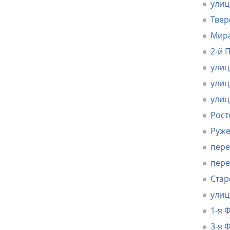
улиц
Твер
Мира
2-й 
улиц
улиц
улиц
Рост
Руже
пере
пере
Стар
улиц
1-я 
3-я 