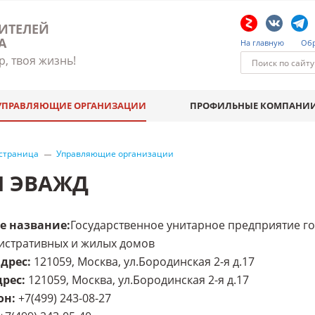
ИТЕЛЕЙ
А
На главную
Обр
р, твоя жизнь!
УПРАВЛЯЮЩИЕ ОРГАНИЗАЦИИ
ПРОФИЛЬНЫЕ КОМПАНИ
 страница
Управляющие организации
П ЭВАЖД
е название
:
Государственное унитарное предприятие г
истративных и жилых домов
адрес
:
121059, Москва, ул.Бородинская 2-я д.17
дрес
:
121059, Москва, ул.Бородинская 2-я д.17
он
:
+7(499) 243-08-27