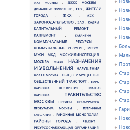
Новы
ДЖКХ МОСКВЫ
ЖКХ МОСКВЫ
,
,
ЖИТЕЛИ
ДОМАШНИЕ ЖИВОТНЫЕ
,
ЕТО
,
Новы
ЖКХ
ГОРОДА
,
,
ЖСК
,
Новы
ЗАКОНОДАТЕЛЬСТВО
ЗАО
КАДРЫ
,
,
,
Новы
КАПИТАЛЬНЫЙ РЕМОНТ
,
КАПРЕМОНТ
,
КАРАНТИН
,
Новы
КОММУНАЛЬНЫЕ РЕСУРСЫ
,
Боль
КОММУНАЛЬНЫЕ УСЛУГИ
МЕТРО
,
,
МЖИ
Малы
МКД
МОСЖИЛИНСПЕКЦИЯ
,
,
,
НАЗНАЧЕНИЯ
МОСКВА
МОЭК
,
,
Прот
И УВОЛЬНЕНИЯ
НАРУШЕНИЯ
,
,
Стар
ОБЩЕЕ ИМУЩЕСТВО
НОВАЯ МОСКВА
,
,
Стар
ОБЩЕСТВЕННЫЙ ТРАНСПОРТ
,
ПАРК
,
ПАРКОВКА
,
ПЕРЕКРЫТИЯ
,
ПЛАТНАЯ
Стар
ПРАВИТЕЛЬСТВО
ПАРКОВКА
,
Стар
МОСКВЫ
ПРЕФЕКТ
,
,
ПРОКУРАТУРА
,
Гари
ПРОКУРАТУРА МОСКВЫ
,
ПУБЛИЧНЫЕ
СЛУШАНИЯ
,
РАЙОННАЯ МОНОПОЛИЯ
,
Ново
РАЙОНЫ ГОРОДА
,
РЕМОНТ
,
Ново
РЕСУРСОСНАБЖАЮЩАЯ ОРГАНИЗАЦИЯ
,