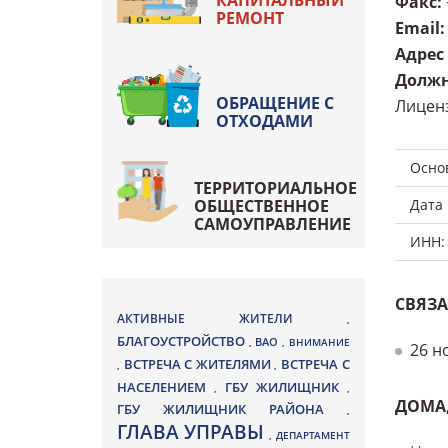
КАПИТАЛЬНЫЙ
Факс
:
РЕМОНТ
Email
:
Адрес
Должн
ОБРАЩЕНИЕ С
Лиценз
ОТХОДАМИ
Осно
ТЕРРИТОРИАЛЬНОЕ
ОБЩЕСТВЕННОЕ
Дата
САМОУПРАВЛЕНИЕ
ИНН:
СВЯЗА
АКТИВНЫЕ ЖИТЕЛИ
,
БЛАГОУСТРОЙСТВО
ВАО
,
,
ВНИМАНИЕ
26 н
ВСТРЕЧА С ЖИТЕЛЯМИ
ВСТРЕЧА С
,
,
НАСЕЛЕНИЕМ
ГБУ ЖИЛИЩНИК
,
,
ДОМА
ГБУ ЖИЛИЩНИК РАЙОНА
,
ГЛАВА УПРАВЫ
,
ДЕПАРТАМЕНТ