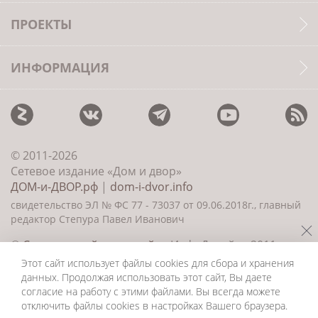
ПРОЕКТЫ
ИНФОРМАЦИЯ
© 2011-2026
Сетевое издание «Дом и двор»
ДОМ-и-ДВОР.рф
|
dom-i-dvor.info
свидетельство ЭЛ № ФС 77 - 73037 от 09.06.2018г., главный
редактор Степура Павел Иванович
©
Создание сайта и дизайн
«ИнфоДизайн» 2011—
2026
Этот сайт использует файлы cookies для сбора и хранения
данных. Продолжая использовать этот сайт, Вы даете
согласие на работу с этими файлами. Вы всегда можете
отключить файлы cookies в настройках Вашего браузера.