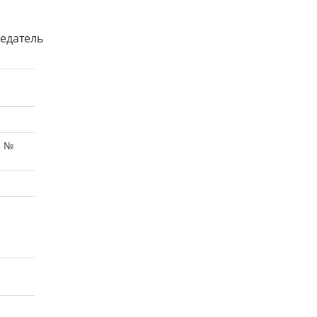
едатель
и №