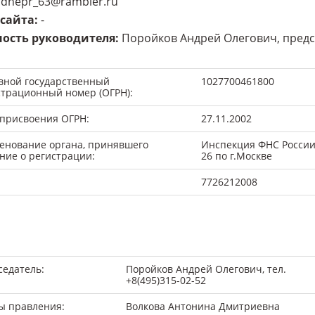
dnepr_63@rambler.ru
 сайта
:
-
ость руководителя
:
Поройков Андрей Олегович, предс
вной государственный
1027700461800
страционный номер (ОГРН):
 присвоения ОГРН:
27.11.2002
енование органа, принявшего
Инспекция ФНС Росси
ние о регистрации:
26 по г.Москве
7726212008
седатель:
Поройков Андрей Олегович, тел.
+8(495)315-02-52
ы правления:
Волкова Антонина Дмитриевна