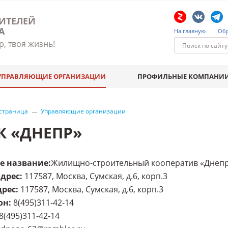
ИТЕЛЕЙ
А
На главную
Обр
р, твоя жизнь!
УПРАВЛЯЮЩИЕ ОРГАНИЗАЦИИ
ПРОФИЛЬНЫЕ КОМПАНИ
 страница
Управляющие организации
К «ДНЕПР»
е название
:
Жилищно-строительный кооператив «Днеп
адрес
:
117587, Москва, Сумская, д.6, корп.3
дрес
:
117587, Москва, Сумская, д.6, корп.3
он
:
8(495)311-42-14
8(495)311-42-14