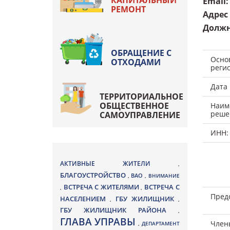
КАПИТАЛЬНЫЙ
Email
:
РЕМОНТ
Адрес
Должн
ОБРАЩЕНИЕ С
Осно
ОТХОДАМИ
реги
Дата
ТЕРРИТОРИАЛЬНОЕ
ОБЩЕСТВЕННОЕ
Наим
реше
САМОУПРАВЛЕНИЕ
ИНН:
АКТИВНЫЕ ЖИТЕЛИ
,
БЛАГОУСТРОЙСТВО
ВАО
,
,
ВНИМАНИЕ
ВСТРЕЧА С ЖИТЕЛЯМИ
ВСТРЕЧА С
,
,
Пред
НАСЕЛЕНИЕМ
ГБУ ЖИЛИЩНИК
,
,
ГБУ ЖИЛИЩНИК РАЙОНА
,
ГЛАВА УПРАВЫ
Член
,
ДЕПАРТАМЕНТ