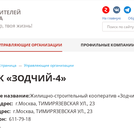
ИТЕЛЕЙ
А
На главную
Обр
р, твоя жизнь!
УПРАВЛЯЮЩИЕ ОРГАНИЗАЦИИ
ПРОФИЛЬНЫЕ КОМПАНИ
 страница
Управляющие организации
К «ЗОДЧИЙ-4»
е название
:
Жилищно-строительный кооператив «Зодчи
адрес
:
г.Москва, ТИМИРЯЗЕВСКАЯ УЛ., 23
дрес
:
г.Москва, ТИМИРЯЗЕВСКАЯ УЛ., 23
он
:
611-79-18
-