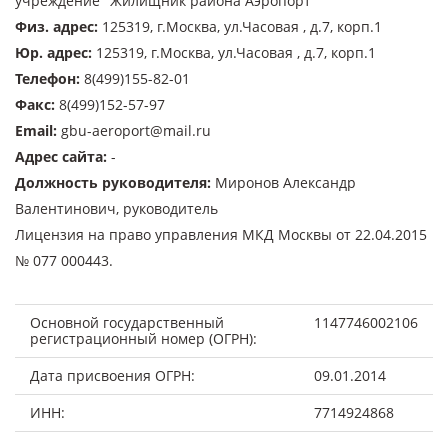
учреждение "Жилищник района Аэропорт"
Физ. адрес
:
125319, г.Москва, ул.Часовая , д.7, корп.1
Юр. адрес
:
125319, г.Москва, ул.Часовая , д.7, корп.1
Телефон
:
8(499)155-82-01
Факс
:
8(499)152-57-97
Email
:
gbu-aeroport@mail.ru
Адрес сайта
:
-
Должность руководителя
:
Миронов Александр
Валентинович, руководитель
Лицензия на право управления МКД Москвы от 22.04.2015
№ 077 000443.
Основной государственный
1147746002106
регистрационный номер (ОГРН):
Дата присвоения ОГРН:
09.01.2014
ИНН:
7714924868