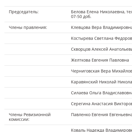
Председатель:
Белова Елена Николаевна, тел
07-50 доб.
Члены правления:
Клевцова Вера Владимировн
Костырева Светлана Федоро
Скворцов Алексей Анатольев
Желткова Евгения Павловна
Черниговская Вера Михайло
Каравянский Николай Никол
Силаева Ольга Владиславовн
Серегина Анастасия Викторо
Члены Ревизионной
Павленко Евгения Евгеньевн
комиссии:
Коваль Надежда Владимиров