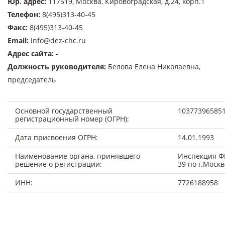
Юр. адрес
:
117519, Москва, Кировоградская, д.24, корп.1
Телефон
:
8(495)313-40-45
Факс
:
8(495)313-40-45
Email
:
info@dez-chc.ru
Адрес сайта
:
-
Должность руководителя
:
Белова Елена Николаевна,
председатель
Основной государственный
10377396585
регистрационный номер (ОГРН):
Дата присвоения ОГРН:
14.01.1993
Наименование органа, принявшего
Инспекция Ф
решение о регистрации:
39 по г.Москв
ИНН:
7726188958