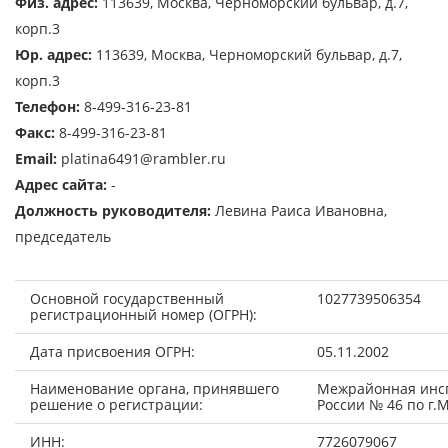
Физ. адрес
:
113639, Москва, Черноморский бульвар, д.7,
корп.3
Юр. адрес
:
113639, Москва, Черноморский бульвар, д.7,
корп.3
Телефон
:
8-499-316-23-81
Факс
:
8-499-316-23-81
Email
:
platina6491@rambler.ru
Адрес сайта
:
-
Должность руководителя
:
Левина Раиса Ивановна,
председатель
Основной государственный
1027739506354
регистрационный номер (ОГРН):
Дата присвоения ОГРН:
05.11.2002
Наименование органа, принявшего
Межрайонная инс
решение о регистрации:
России № 46 по г.
ИНН:
7726079067