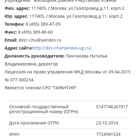
учреждение "Жилищник района «Чертаново Южное"
Физ. адрес
:
117405, г.Москва, ул.Газопровод д.11, корп.2
Юр. адрес
:
117405, г.Москва, ул.Газопровод д.11, корп.2
Телефон
:
8 (495) 389-47-09
Факс
:
8 (495) 389-80-60
Email
:
dezr-chu@yandex.ru
Адрес сайта
:
http://dez-chertanovo-ug.ru/
Должность руководителя
:
Пинчукова Наталья
Владимировна, директор
Лицензия на право управления МКД Москвы от 09.04.2015
№ 077 000234.
Является членом СРО "ГАРАНТИЯ"
Основной государственный
5147746267917
регистрационный номер (ОГРН):
Дата присвоения ОГРН:
23.10.2014
ИНН:
7724941534