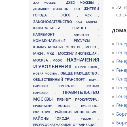
ДЖКХ МОСКВЫ
ЖКХ МОСКВЫ
,
,
22 н
ЖИТЕЛИ
ДОМАШНИЕ ЖИВОТНЫЕ
,
ЕТО
,
со с
ЖКХ
ГОРОДА
,
,
ЖСК
,
ЗАКОНОДАТЕЛЬСТВО
ЗАО
КАДРЫ
,
,
,
КАПИТАЛЬНЫЙ РЕМОНТ
,
ДОМА
КАПРЕМОНТ
,
КАРАНТИН
,
КОММУНАЛЬНЫЕ РЕСУРСЫ
,
Гене
КОММУНАЛЬНЫЕ УСЛУГИ
МЕТРО
,
,
Гене
МЖИ
МКД
МОСЖИЛИНСПЕКЦИЯ
,
,
,
НАЗНАЧЕНИЯ
МОСКВА
МОЭК
Гене
,
,
И УВОЛЬНЕНИЯ
НАРУШЕНИЯ
,
,
Гене
ОБЩЕЕ ИМУЩЕСТВО
НОВАЯ МОСКВА
,
,
Гене
ОБЩЕСТВЕННЫЙ ТРАНСПОРТ
,
ПАРК
,
ПАРКОВКА
,
ПЕРЕКРЫТИЯ
,
ПЛАТНАЯ
Гене
ПРАВИТЕЛЬСТВО
ПАРКОВКА
,
Гене
МОСКВЫ
ПРЕФЕКТ
,
,
ПРОКУРАТУРА
,
Гене
ПРОКУРАТУРА МОСКВЫ
,
ПУБЛИЧНЫЕ
СЛУШАНИЯ
,
РАЙОННАЯ МОНОПОЛИЯ
,
Бори
РАЙОНЫ ГОРОДА
,
РЕМОНТ
,
Бори
РЕСУРСОСНАБЖАЮЩАЯ ОРГАНИЗАЦИЯ
,