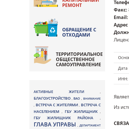
КАПИТАЛЬНЫЙ
Телеф
РЕМОНТ
Факс
:
Email
:
Адрес
ОБРАЩЕНИЕ С
Должн
ОТХОДАМИ
Лиценз
ТЕРРИТОРИАЛЬНОЕ
Осно
ОБЩЕСТВЕННОЕ
САМОУПРАВЛЕНИЕ
Дата
ИНН:
АКТИВНЫЕ ЖИТЕЛИ
,
Являет
БЛАГОУСТРОЙСТВО
ВАО
,
,
ВНИМАНИЕ
ВСТРЕЧА С ЖИТЕЛЯМИ
ВСТРЕЧА С
,
,
Из ист
НАСЕЛЕНИЕМ
ГБУ ЖИЛИЩНИК
,
,
ГБУ ЖИЛИЩНИК РАЙОНА
,
СВЯЗА
ГЛАВА УПРАВЫ
,
ДЕПАРТАМЕНТ