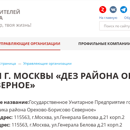
ИТЕЛЕЙ
А
На главную
Обр
р, твоя жизнь!
УПРАВЛЯЮЩИЕ ОРГАНИЗАЦИИ
ПРОФИЛЬНЫЕ КОМПАНИ
 страница
Управляющие организации
П Г. МОСКВЫ «ДЕЗ РАЙОНА 
ВЕРНОЕ»
е название
:
Государственное Унитарное Предприятие г
чика района Орехово-Борисово Северное»
адрес
:
115563, г.Москва, ул.Генерала Белова д.21 корп.2
дрес
:
115563, г.Москва, ул.Генерала Белова д.21 корп.2