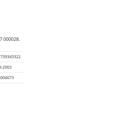
7 000028.
7739343322
9.2003
4004073
ч