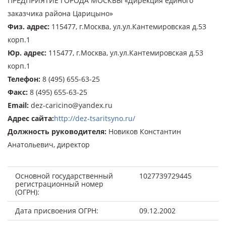
ПРЕДПРИЯТИЕ ГОРОДА МОСКВЫ «Дирекция единого
заказчика района Царицыно»
Физ. адрес
:
115477, г.Москва, ул.ул.Кантемировская д.53
корп.1
Юр. адрес
:
115477, г.Москва, ул.ул.Кантемировская д.53
корп.1
Телефон
:
8 (495) 655-63-25
Факс
:
8 (495) 655-63-25
Email
:
dez-caricino@yandex.ru
Адрес сайта
:
http://dez-tsaritsyno.ru/
Должность руководителя
:
Новиков Константин
Анатольевич, директор
Основной государственный
1027739729445
регистрационный номер
(ОГРН):
Дата присвоения ОГРН:
09.12.2002