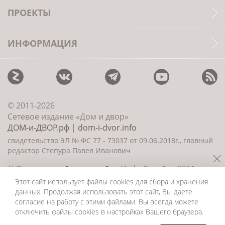
ПРОЕКТЫ
ИНФОРМАЦИЯ
© 2011-2026
Сетевое издание «Дом и двор»
ДОМ-и-ДВОР.рф
|
dom-i-dvor.info
свидетельство ЭЛ № ФС 77 - 73037 от 09.06.2018г., главный
редактор Степура Павел Иванович
©
Создание сайта и дизайн
«ИнфоДизайн» 2011—
2026
Этот сайт использует файлы cookies для сбора и хранения
данных. Продолжая использовать этот сайт, Вы даете
согласие на работу с этими файлами. Вы всегда можете
отключить файлы cookies в настройках Вашего браузера.