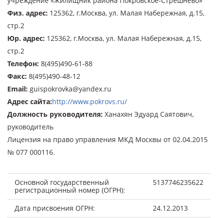
учреждение «Жилищник района Покровское-Стрешнево»
Физ. адрес
:
125362, г.Москва, ул. Малая Набережная, д.15,
стр.2
Юр. адрес
:
125362, г.Москва, ул. Малая Набережная, д.15,
стр.2
Телефон
:
8(495)490-61-88
Факс
:
8(495)490-48-12
Email
:
guispokrovka@yandex.ru
Адрес сайта
:
http://www.pokrovs.ru/
Должность руководителя
:
Ханахян Эдуард Саятович,
руководитель
Лицензия на право управления МКД Москвы от 02.04.2015
№ 077 000116.
Основной государственный
5137746235622
регистрационный номер (ОГРН):
Дата присвоения ОГРН:
24.12.2013