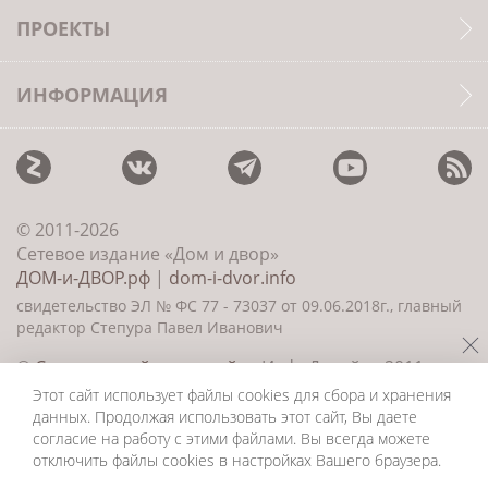
ПРОЕКТЫ
ИНФОРМАЦИЯ
© 2011-2026
Сетевое издание «Дом и двор»
ДОМ-и-ДВОР.рф
|
dom-i-dvor.info
свидетельство ЭЛ № ФС 77 - 73037 от 09.06.2018г., главный
редактор Степура Павел Иванович
©
Создание сайта и дизайн
«ИнфоДизайн» 2011—
2026
Этот сайт использует файлы cookies для сбора и хранения
данных. Продолжая использовать этот сайт, Вы даете
согласие на работу с этими файлами. Вы всегда можете
отключить файлы cookies в настройках Вашего браузера.